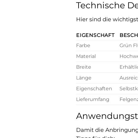
Technische De
Hier sind die wichtig
EIGENSCHAFT
BESC
Farbe
Grün Fl
Material
Hochwe
Breite
Erhältl
Länge
Ausreic
Eigenschaften
Selbstk
Lieferumfang
Felgenz
Anwendungstip
Damit die Anbringun