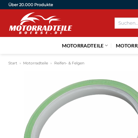
Zum
Über 20.000 Produkte
Inhalt
Suchen
springen
nach:
MOTORRADTEILE
MOTORR
Start
»
Motorradteile
»
Reifen- & Felgen