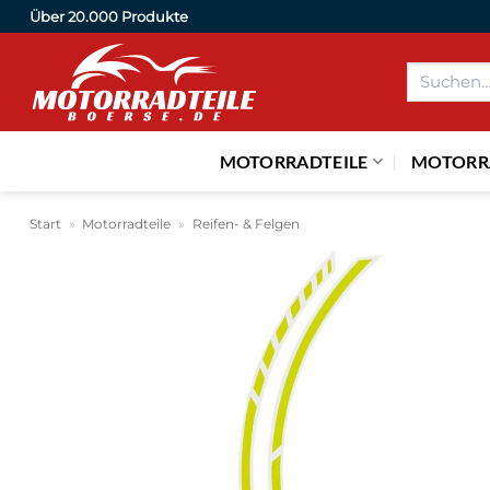
Zum
Über 20.000 Produkte
Inhalt
Suchen
springen
nach:
MOTORRADTEILE
MOTORR
Start
»
Motorradteile
»
Reifen- & Felgen