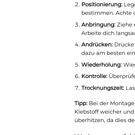
Positionierung:
Lege
bestimmen. Achte da
Anbringung:
Ziehe e
Arbeite dich langsa
Andrücken:
Drücke 
dazu am besten ein
Wiederholung:
Wied
Kontrolle:
Überprüfe,
Trocknungszeit:
Las
Tipp:
Bei der Montage k
Klebstoff weicher und 
überhitzen, da dies d