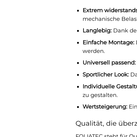
Extrem widerstands
mechanische Belas
Langlebig:
Dank der 
Einfache Montage:
werden.
Universell passend:
Sportlicher Look:
Da
Individuelle Gestal
zu gestalten.
Wertsteigerung:
Ein
Qualität, die über
FOLIATEC steht für Qu