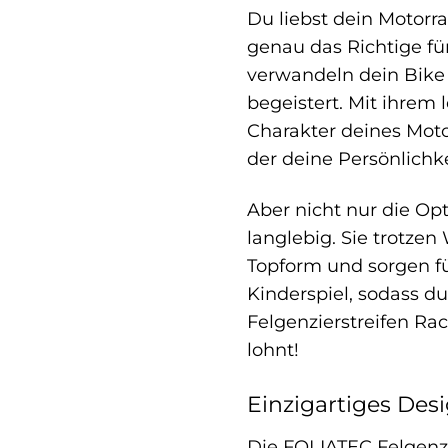
Du liebst dein Motorr
genau das Richtige für
verwandeln dein Bike 
begeistert. Mit ihrem
Charakter deines Moto
der deine Persönlichke
Aber nicht nur die Op
langlebig. Sie trotze
Topform und sorgen f
Kinderspiel, sodass 
Felgenzierstreifen Rac
lohnt!
Einzigartiges Des
Die FOLIATEC Felgenzi