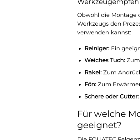
Werkzeugempfehl
Obwohl die Montage de
Werkzeugs den Prozess
verwenden kannst:
Reiniger:
Ein geeign
Weiches Tuch:
Zum 
Rakel:
Zum Andrücke
Fön:
Zum Erwärmen d
Schere oder Cutter:
Für welche Mo
geeignet?
Die FOLIATEC Felgenzi