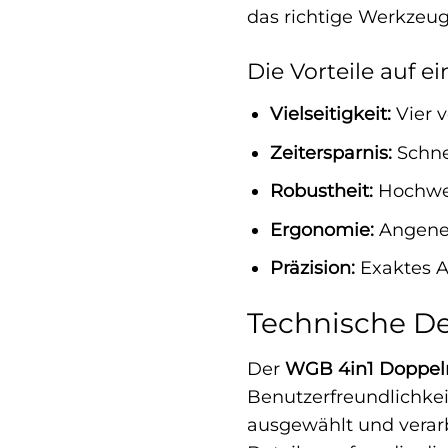
das richtige Werkzeug
Die Vorteile auf ei
Vielseitigkeit:
Vier v
Zeitersparnis:
Schnel
Robustheit:
Hochwer
Ergonomie:
Angeneh
Präzision:
Exaktes A
Technische De
Der
WGB 4in1 Doppelr
Benutzerfreundlichkei
ausgewählt und verarb