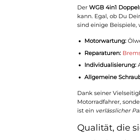
Der
WGB 4in1 Doppelr
kann. Egal, ob Du Dein 
sind einige Beispiele
Motorwartung:
Ölwe
Reparaturen:
Brem
Individualisierung:
A
Allgemeine Schraub
Dank seiner Vielseitig
Motorradfahrer, sonde
ist ein
verlässlicher Pa
Qualität, die s