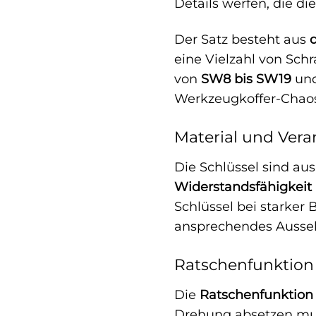
Details werfen, die d
Der Satz besteht aus
eine Vielzahl von Sc
von
SW8 bis SW19
und
Werkzeugkoffer-Chaos 
Material und Vera
Die Schlüssel sind au
Widerstandsfähigkeit
Schlüssel bei starker
ansprechendes Ausseh
Ratschenfunktion f
Die
Ratschenfunktion
Drehung absetzen muss