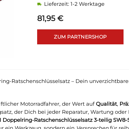
Lieferzeit: 1-2 Werktage
81,95
€
ZUM PARTNERSHOP
ing-Ratschenschlüsselsatz – Dein unverzichtbarer
ftlicher Motorradfahrer, der Wert auf
Qualität
,
Prä
tz, der Dich bei jeder Reparatur, Wartung oder I
 Doppelring-Ratschenschlüsselsatz 3-teilig SW8
nur ein Werkzeug, sondern ein
Versprechen
für rei