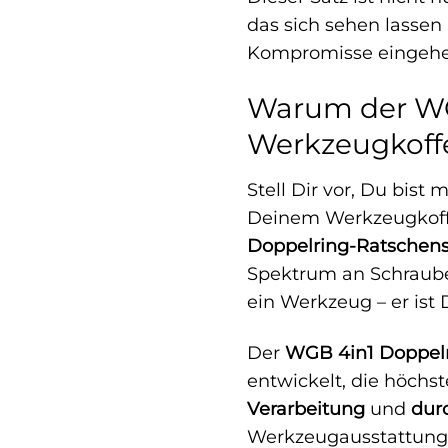
das sich sehen lassen 
Kompromisse eingehe
Warum der WG
Werkzeugkoffe
Stell Dir vor, Du bist
Deinem Werkzeugkoffe
Doppelring-Ratschens
Spektrum an Schrauben
ein Werkzeug – er ist
Der
WGB 4in1 Doppelr
entwickelt, die höchs
Verarbeitung
und
dur
Werkzeugausstattung.