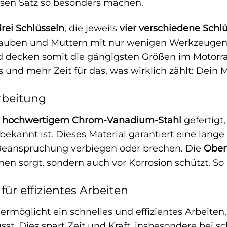
iesen Satz so besonders machen.
drei Schlüsseln
, die jeweils
vier verschiedene Schl
hrauben und Muttern mit nur wenigen Werkzeugen 
 decken somit die gängigsten Größen im Motorra
und mehr Zeit für das, was wirklich zählt: Dein M
rbeitung
s
hochwertigem Chrom-Vanadium-Stahl
gefertigt,
bekannt ist. Dieses Material garantiert eine lang
 Beanspruchung verbiegen oder brechen. Die
Ober
en sorgt, sondern auch vor Korrosion schützt. S
ür effizientes Arbeiten
ermöglicht ein schnelles und effizientes Arbeiten
t. Dies spart Zeit und Kraft, insbesondere bei 