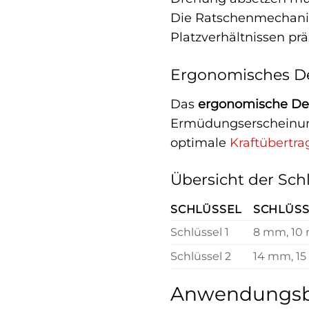
Die Ratschenmechani
Platzverhältnissen prä
Ergonomisches D
Das
ergonomische De
Ermüdungserscheinunge
optimale
Kraftübertr
Übersicht der Sch
SCHLÜSSEL
SCHLÜS
Schlüssel 1
8 mm, 10
Schlüssel 2
14 mm, 1
Anwendungsbe