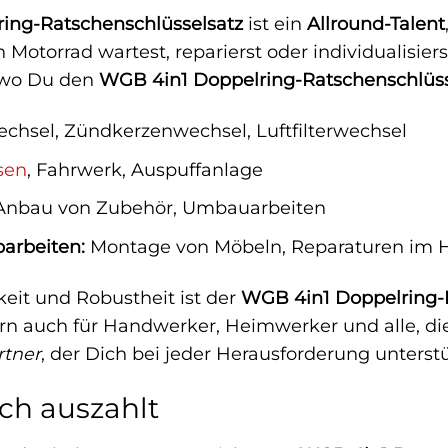
ing-Ratschenschlüsselsatz
ist ein
Allround-Talent
Motorrad wartest, reparierst oder individualisierst
, wo Du den
WGB 4in1 Doppelring-Ratschenschlüss
chsel, Zündkerzenwechsel, Luftfilterwechsel
sen
, Fahrwerk, Auspuffanlage
nbau von Zubehör, Umbauarbeiten
arbeiten:
Montage von Möbeln, Reparaturen im 
keit und Robustheit ist der
WGB 4in1 Doppelring-
rn auch für Handwerker, Heimwerker und alle, di
rtner
, der Dich bei jeder Herausforderung unterstü
ich auszahlt