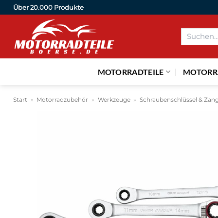
Zum
Über 20.000 Produkte
Inhalt
Suchen
springen
nach:
MOTORRADTEILE
MOTORR
Start
»
Motorradzubehör
»
Werkzeuge
»
Schraubenschlüssel & Zan