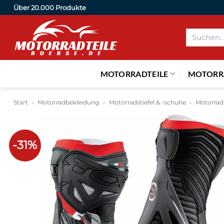
Zum
Über 20.000 Produkte
Inhalt
Suchen
springen
nach:
MOTORRADTEILE
MOTORR
Start
»
Motorradbekleidung
»
Motorradstiefel & -schuhe
»
Motorrad 
-31%