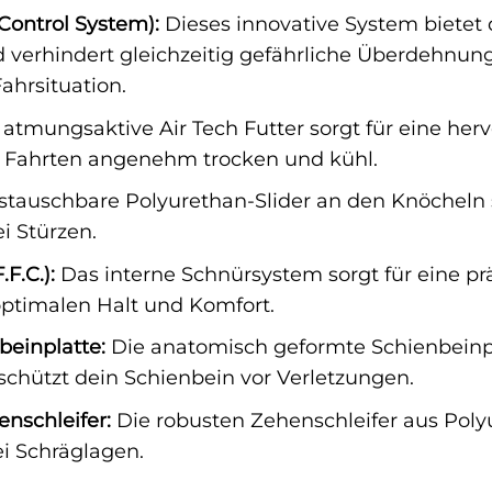
 Control System):
Dieses innovative System bietet
verhindert gleichzeitig gefährliche Überdehnunge
Fahrsituation.
atmungsaktive Air Tech Futter sorgt für eine her
n Fahrten angenehm trocken und kühl.
tauschbare Polyurethan-Slider an den Knöcheln 
i Stürzen.
.F.C.):
Das interne Schnürsystem sorgt für eine pr
optimalen Halt und Komfort.
beinplatte:
Die anatomisch geformte Schienbeinpl
schützt dein Schienbein vor Verletzungen.
nschleifer:
Die robusten Zehenschleifer aus Pol
ei Schräglagen.