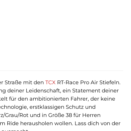
r
ller
9 €.
er Straße mit den
TCX
RT-Race Pro Air Stiefeln.
ung deiner Leidenschaft, ein Statement deiner
t für den ambitionierten Fahrer, der keine
echnologie, erstklassigen Schutz und
/Grau/Rot und in Größe 38 für Herren
dem Ride herausholen wollen. Lass dich von der