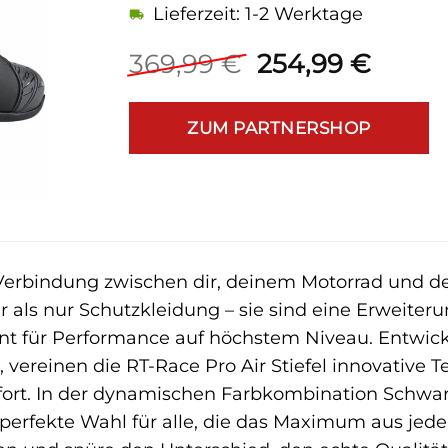
Lieferzeit: 1-2 Werktage
Ursprüngliche
Aktue
369,99
€
254,99
€
Preis
Preis
war:
ist:
ZUM PARTNERSHOP
369,99 €
254,9
 Verbindung zwischen dir, deinem Motorrad und d
r als nur Schutzkleidung – sie sind eine Erweiter
t für Performance auf höchstem Niveau. Entwickel
vereinen die RT-Race Pro Air Stiefel innovative T
ort. In der dynamischen Farbkombination Schwarz
ie perfekte Wahl für alle, die das Maximum aus je