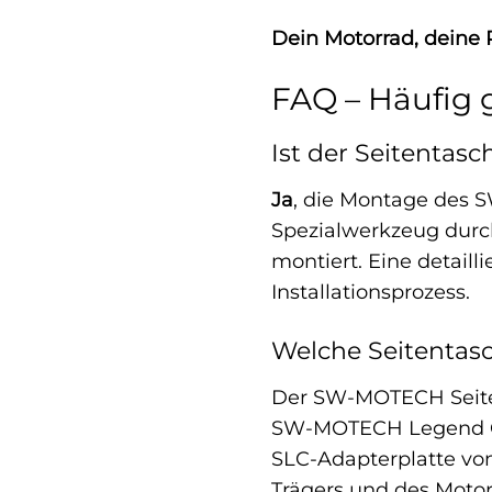
Dein Motorrad, deine
FAQ – Häufig 
Ist der Seitentas
Ja
, die Montage des 
Spezialwerkzeug durc
montiert. Eine detaill
Installationsprozess.
Welche Seitentas
Der SW-MOTECH Seiten
SW-MOTECH Legend Gea
SLC-Adapterplatte vo
Trägers und des Motor