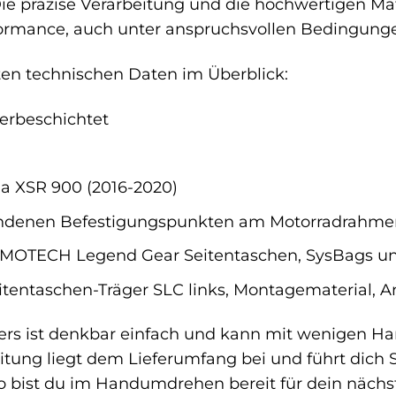
Die präzise Verarbeitung und die hochwertigen Ma
formance, auch unter anspruchsvollen Bedingung
sten technischen Daten im Überblick:
verbeschichtet
 XSR 900 (2016-2020)
ndenen Befestigungspunkten am Motorradrahme
OTECH Legend Gear Seitentaschen, SysBags un
itentaschen-Träger SLC links, Montagematerial, 
rs ist denkbar einfach und kann mit wenigen Han
itung liegt dem Lieferumfang bei und führt dich Sc
 So bist du im Handumdrehen bereit für dein näch