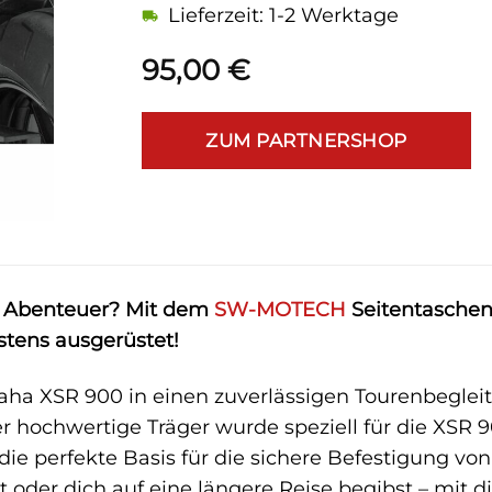
Lieferzeit: 1-2 Werktage
95,00
€
ZUM PARTNERSHOP
te Abenteuer? Mit dem
SW-MOTECH
Seitentaschen-
stens ausgerüstet!
ha XSR 900 in einen zuverlässigen Tourenbegle
ser hochwertige Träger wurde speziell für die XSR 
die perfekte Basis für die sichere Befestigung von
oder dich auf eine längere Reise begibst – mit 