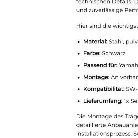
technischen Details. 
und zuverlässige Per
Hier sind die wichtig
Material:
Stahl, pul
Farbe:
Schwarz
Passend für:
Yamaha
Montage:
An vorha
Kompatibilität:
SW-M
Lieferumfang:
1x Se
Die Montage des Träge
detaillierte Anbauanle
Installationsprozess.