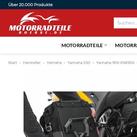
Zum
Über 20.000 Produkte
Inhalt
Suchen
springen
nach:
MOTORRADTEILE
MOTORR
Start
»
Hersteller
»
Yamaha
»
Yamaha 530
»
Yamaha 900 XSR900