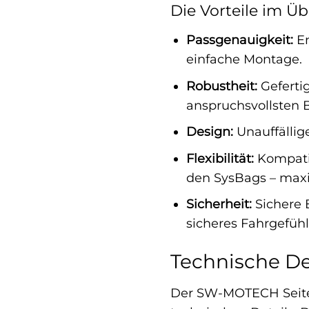
Die Vorteile im Üb
Passgenauigkeit:
En
einfache Montage.
Robustheit:
Gefertig
anspruchsvollsten 
Design:
Unauffällige
Flexibilität:
Kompati
den SysBags – maxim
Sicherheit:
Sichere 
sicheres Fahrgefühl
Technische De
Der SW-MOTECH Seiten