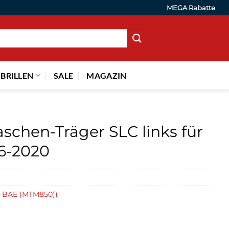
MEGA Rabatte
 BRILLEN
SALE
MAGAZIN
chen-Träger SLC links für
6-2020
, BAE (MTM850))