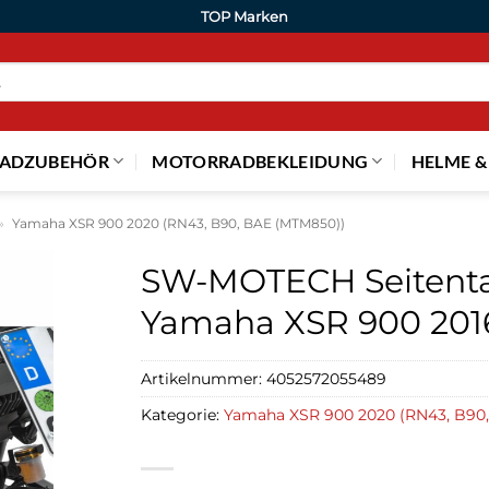
TOP Marken
ADZUBEHÖR
MOTORRADBEKLEIDUNG
HELME &
»
Yamaha XSR 900 2020 (RN43, B90, BAE (MTM850))
SW-MOTECH Seitentas
Yamaha XSR 900 201
Artikelnummer:
4052572055489
Kategorie:
Yamaha XSR 900 2020 (RN43, B90