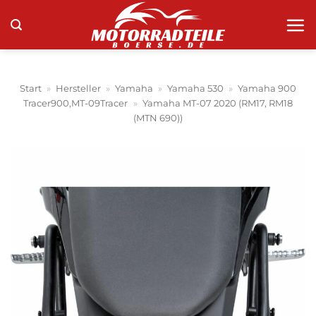
Zum
Inhalt
springen
Start
»
Hersteller
»
Yamaha
»
Yamaha 530
»
Yamaha 900
Tracer900,MT-09Tracer
»
Yamaha MT-07 2020 (RM17, RM18
(MTN 690))