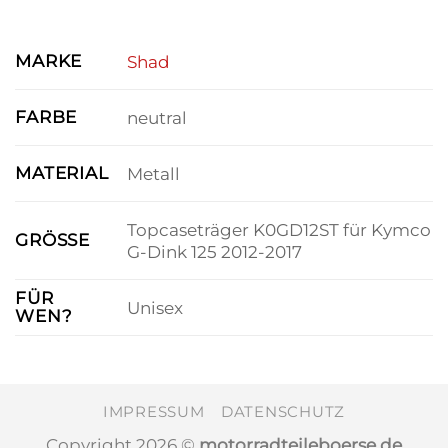
MARKE
Shad
FARBE
neutral
MATERIAL
Metall
Topcaseträger K0GD12ST für Kymco
GRÖSSE
G-Dink 125 2012-2017
FÜR
Unisex
WEN?
IMPRESSUM
DATENSCHUTZ
Copyright 2026 ©
motorradteileboerse.de