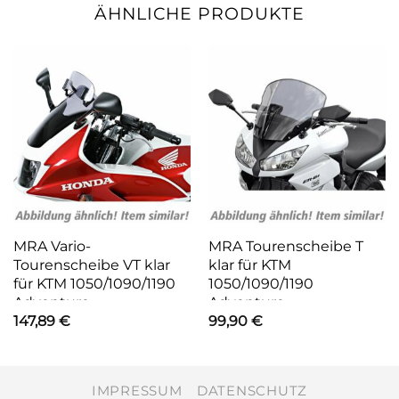
ÄHNLICHE PRODUKTE
MRA Vario-
MRA Tourenscheibe T
Tourenscheibe VT klar
klar für KTM
für KTM 1050/1090/1190
1050/1090/1190
Adventure
Adventure
147,89
€
99,90
€
IMPRESSUM
DATENSCHUTZ