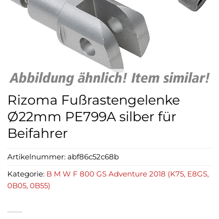
Rizoma Fußrastengelenke
Ø22mm PE799A silber für
Beifahrer
Artikelnummer:
abf86c52c68b
Kategorie:
B M W F 800 GS Adventure 2018 (K75, E8GS,
0B05, 0B55)