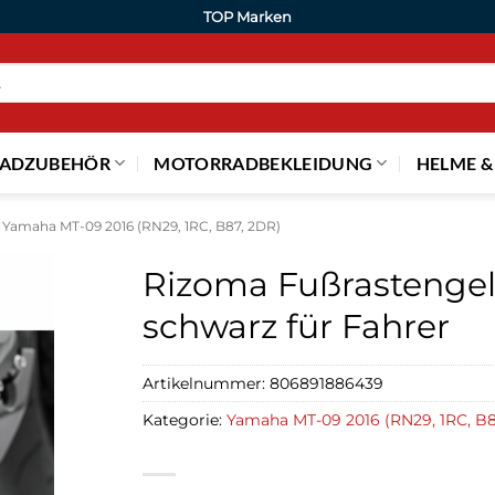
TOP Marken
ADZUBEHÖR
MOTORRADBEKLEIDUNG
HELME &
Yamaha MT-09 2016 (RN29, 1RC, B87, 2DR)
Rizoma Fußrasteng
schwarz für Fahrer
Artikelnummer:
806891886439
Kategorie:
Yamaha MT-09 2016 (RN29, 1RC, B8