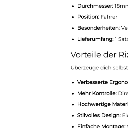
Durchmesser:
18m
Position:
Fahrer
Besonderheiten:
Ver
Lieferumfang:
1 Sat
Vorteile der 
Überzeuge dich selbst
Verbesserte Ergono
Mehr Kontrolle:
Dire
Hochwertige Materi
Stilvolles Design:
El
Einfache Montage:
S