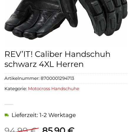
REV’IT! Caliber Handschuh
schwarz 4XL Herren
Artikelnummer:
8700001294713
Kategorie:
Motocross Handschuhe
Lieferzeit: 1-2 Werktage
Ursprünglicher
Aktueller
94,99
€
85,90
€