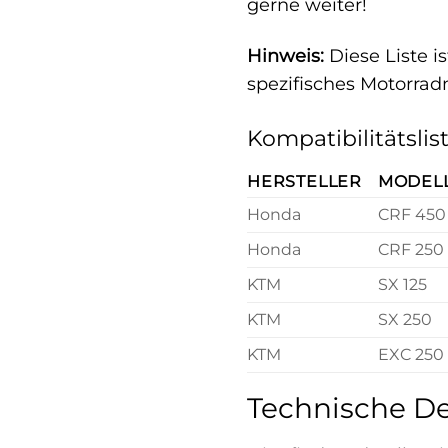
gerne weiter!
Hinweis:
Diese Liste i
spezifisches Motorrad
Kompatibilitätslis
HERSTELLER
MODEL
Honda
CRF 450
Honda
CRF 250
KTM
SX 125
KTM
SX 250
KTM
EXC 250
Technische De