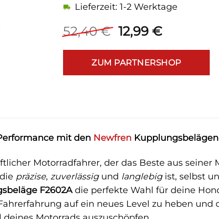
Lieferzeit: 1-2 Werktage
Ursprünglicher
Aktuelle
52,40
€
12,99
€
Preis
Preis
war:
ist:
ZUM PARTNERSHOP
52,40 €
12,99 €.
 Performance mit den
Newfren
Kupplungsbelägen
aftlicher Motorradfahrer, der das Beste aus sein
 die
präzise
,
zuverlässig
und
langlebig
ist, selbst 
gsbeläge F2602A
die perfekte Wahl für deine Ho
Fahrerfahrung auf ein neues Level zu heben und d
l deines Motorrads auszuschöpfen.