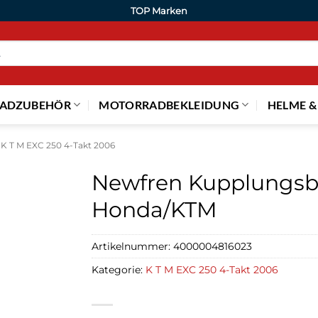
TOP Marken
ADZUBEHÖR
MOTORRADBEKLEIDUNG
HELME &
K T M EXC 250 4-Takt 2006
Newfren Kupplungsb
Honda/KTM
Artikelnummer:
4000004816023
Kategorie:
K T M EXC 250 4-Takt 2006