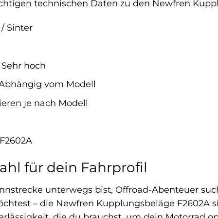
 wichtigen technischen Daten zu den Newfren Kup
/ Sinter
Sehr hoch
Abhängig vom Modell
ieren je nach Modell
F2602A
ahl für dein Fahrprofil
ennstrecke unterwegs bist, Offroad-Abenteuer suc
chtest – die Newfren Kupplungsbeläge F2602A sind 
lässigkeit, die du brauchst, um dein Motorrad op