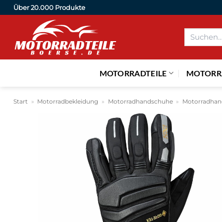
Zum
Über 20.000 Produkte
Inhalt
Suchen
springen
nach:
MOTORRADTEILE
MOTORR
Start
»
Motorradbekleidung
»
Motorradhandschuhe
»
Motorradhan