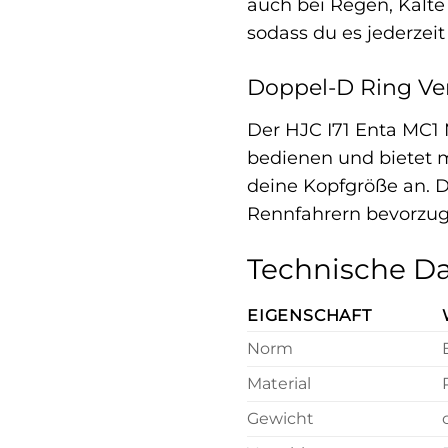
auch bei Regen, Kälte 
sodass du es jederzei
Doppel-D Ring Ver
Der HJC I71 Enta MC1 
bedienen und bietet ma
deine Kopfgröße an. D
Rennfahrern bevorzug
Technische Da
EIGENSCHAFT
Norm
Material
Gewicht