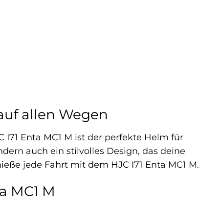
 auf allen Wegen
C I71 Enta MC1 M ist der perfekte Helm für
ndern auch ein stilvolles Design, das deine
enieße jede Fahrt mit dem HJC I71 Enta MC1 M.
ta MC1 M