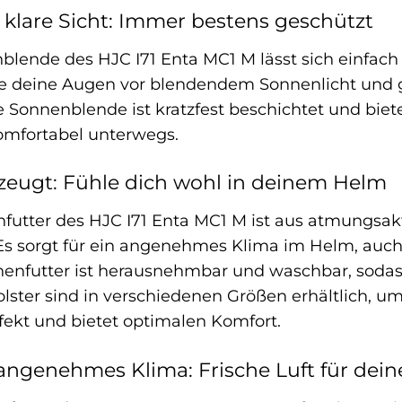
klare Sicht: Immer bestens geschützt
nblende des HJC I71 Enta MC1 M lässt sich einfach
 deine Augen vor blendendem Sonnenlicht und gen
e Sonnenblende ist kratzfest beschichtet und biet
komfortabel unterwegs.
zeugt: Fühle dich wohl in deinem Helm
futter des HJC I71 Enta MC1 M ist aus atmungsak
. Es sorgt für ein angenehmes Klima im Helm, auc
enfutter ist herausnehmbar und waschbar, sodass 
ster sind in verschiedenen Größen erhältlich, um
rfekt und bietet optimalen Komfort.
 angenehmes Klima: Frische Luft für dei