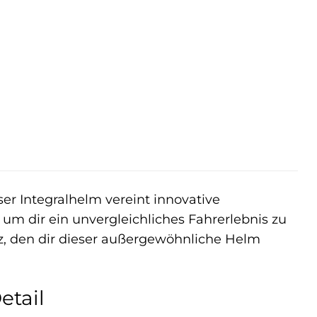
r
ler
 €.
ser Integralhelm vereint innovative
m dir ein unvergleichliches Fahrerlebnis zu
tz, den dir dieser außergewöhnliche Helm
etail