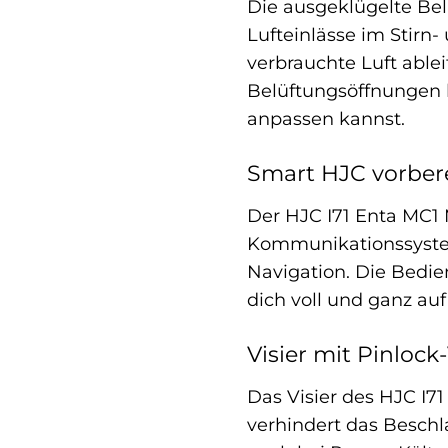
Die ausgeklügelte Bel
Lufteinlässe im Stirn-
verbrauchte Luft able
Belüftungsöffnungen l
anpassen kannst.
Smart HJC vorbere
Der HJC I71 Enta MC1 
Kommunikationssystem
Navigation. Die Bedi
dich voll und ganz au
Visier mit Pinlock
Das Visier des HJC I71
verhindert das Beschla