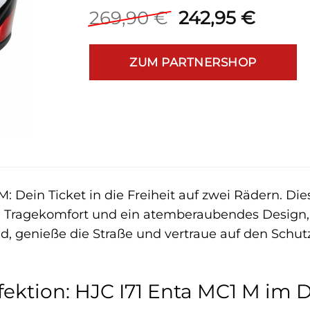
Ursprüngliche
Aktuel
269,90
€
242,95
€
Preis
Preis
war:
ist:
ZUM PARTNERSHOP
269,90 €
242,95
: Dein Ticket in die Freiheit auf zwei Rädern. Die
 Tragekomfort und ein atemberaubendes Design, u
d, genieße die Straße und vertraue auf den Schu
fektion: HJC I71 Enta MC1 M im D