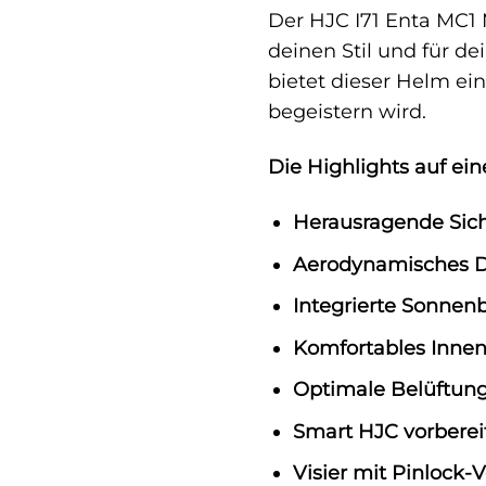
Der HJC I71 Enta MC1 M
deinen Stil und für d
bietet dieser Helm ei
begeistern wird.
Die Highlights auf ein
Herausragende Sich
Aerodynamisches D
Integrierte Sonnen
Komfortables Innenf
Optimale Belüftung
Smart HJC vorbereit
Visier mit Pinlock-