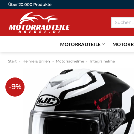
Zum
Über 20.000 Produkte
Inhalt
Suchen
springen
nach:
MOTORRADTEILE
MOTORR
Start
»
Helme & Brillen
»
Motorradhelme
»
Integralhelme
-9%