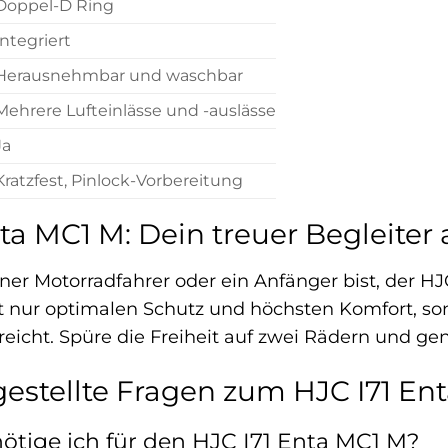
Doppel-D Ring
Integriert
Herausnehmbar und waschbar
Mehrere Lufteinlässe und -auslässe
Ja
Kratzfest, Pinlock-Vorbereitung
ta MC1 M: Dein treuer Begleiter
ner Motorradfahrer oder ein Anfänger bist, der HJ
cht nur optimalen Schutz und höchsten Komfort, so
treicht. Spüre die Freiheit auf zwei Rädern und g
gestellte Fragen zum HJC I71 En
tige ich für den HJC I71 Enta MC1 M?