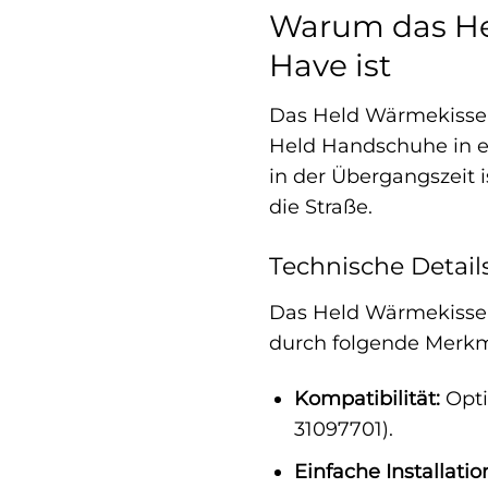
Warum das He
Have ist
Das Held Wärmekissen i
Held Handschuhe in ei
in der Übergangszeit i
die Straße.
Technische Detail
Das Held Wärmekissen
durch folgende Merkm
Kompatibilität:
Opti
31097701).
Einfache Installatio