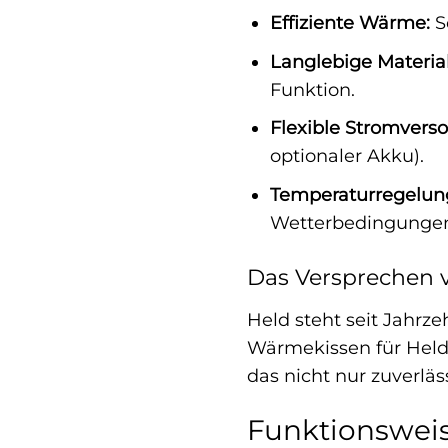
Effiziente Wärme:
S
Langlebige Material
Funktion.
Flexible Stromvers
optionaler Akku).
Temperaturregelun
Wetterbedingunge
Das Versprechen v
Held steht seit Jahrz
Wärmekissen für Held 
das nicht nur zuverlä
Funktionsweis