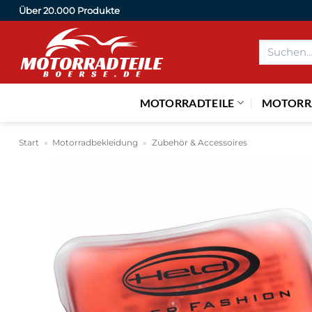
Zum
Über 20.000 Produkte
Inhalt
Suchen
springen
nach:
MOTORRADTEILE
MOTORR
Start
»
Motorradbekleidung
»
Zubehör & Accessoires