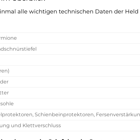
einmal alle wichtigen technischen Daten der Held 
irmione
dschnürstiefel
ren)
eder
tter
sohle
lprotektoren, Schienbeinprotektoren, Fersenverstärku
ung und Klettverschluss