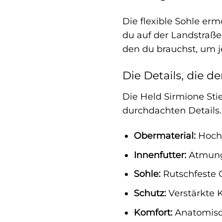
Die flexible Sohle er
du auf der Landstraße 
den du brauchst, um j
Die Details, die 
Die Held Sirmione Sti
durchdachten Details. 
Obermaterial:
Hochw
Innenfutter:
Atmungs
Sohle:
Rutschfeste 
Schutz:
Verstärkte 
Komfort:
Anatomisch