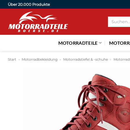
Zum
Über 20.000 Produkte
Inhalt
Suchen
springen
nach:
MOTORRADTEILE
MOTORR
Start
»
Motorradbekleidung
»
Motorradstiefel & -schuhe
»
Motorrad 