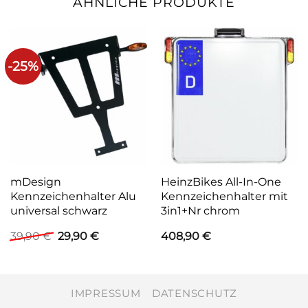
ÄHNLICHE PRODUKTE
-25%
mDesign
HeinzBikes All-In-One
Kennzeichenhalter Alu
Kennzeichenhalter mit
universal schwarz
3in1+Nr chrom
Ursprünglicher
Aktueller
39,90
€
29,90
€
408,90
€
Preis
Preis
war:
ist:
39,90 €
29,90 €.
IMPRESSUM
DATENSCHUTZ