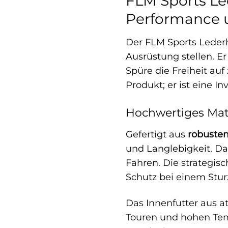
FLM Sports Le
Performance u
Der FLM Sports Lederh
Ausrüstung stellen. E
Spüre die Freiheit au
Produkt; er ist eine In
Hochwertiges Mat
Gefertigt aus
robuste
und Langlebigkeit. D
Fahren. Die strategis
Schutz bei einem Stur
Das Innenfutter aus a
Touren und hohen Temp