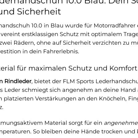
derhandschuh 10.0 Blau: Dein Sc
nd Sicherheit
andschuh 10.0 in Blau wurde für Motorradfahrer 
r vereint erstklassigen Schutz mit optimalem Tr
f zwei Rädern, ohne auf Sicherheit verzichten zu 
vestition in dein Fahrerlebnis.
erial für maximalen Schutz und Komfort
m Rindleder
, bietet der FLM Sports Lederhandschu
as Leder schmiegt sich angenehm an deine Hand a
ch platzierten Verstärkungen an den Knöcheln, Fi
z.
tmungsaktivem Material sorgt für ein
angenehmes
eraturen. So bleiben deine Hände trocken und k