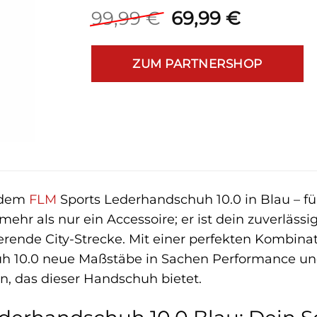
Ursprünglicher
Aktuelle
99,99
€
69,99
€
Preis
Preis
war:
ist:
ZUM PARTNERSHOP
99,99 €
69,99 €.
t dem
FLM
Sports Lederhandschuh 10.0 in Blau – f
ehr als nur ein Accessoire; er ist dein zuverlässig
erende City-Strecke. Mit einer perfekten Kombinat
h 10.0 neue Maßstäbe in Sachen Performance und
, das dieser Handschuh bietet.