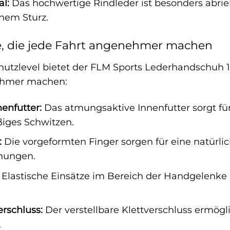
al:
Das hochwertige Rindleder ist besonders abrie
inem Sturz.
 die jede Fahrt angenehmer machen
tzlevel bietet der FLM Sports Lederhandschuh 
nehmer machen:
enfutter:
Das atmungsaktive Innenfutter sorgt 
iges Schwitzen.
:
Die vorgeformten Finger sorgen für eine natürli
nungen.
Elastische Einsätze im Bereich der Handgelenke
erschluss:
Der verstellbare Klettverschluss ermögl
.