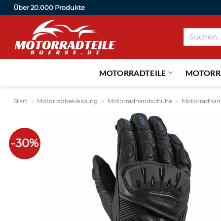
Zum
Über 20.000 Produkte
Inhalt
Suchen
springen
nach:
MOTORRADTEILE
MOTORR
Start
»
Motorradbekleidung
»
Motorradhandschuhe
»
Motorradhan
-30%