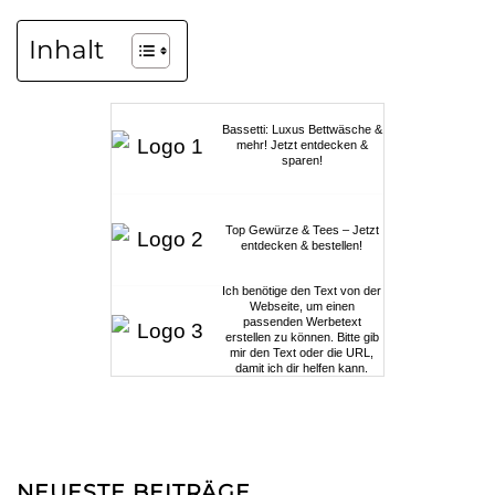
Inhalt
Bassetti: Luxus Bettwäsche &
mehr! Jetzt entdecken &
sparen!
Top Gewürze & Tees – Jetzt
entdecken & bestellen!
Ich benötige den Text von der
Webseite, um einen
passenden Werbetext
erstellen zu können. Bitte gib
mir den Text oder die URL,
damit ich dir helfen kann.
NEUESTE BEITRÄGE